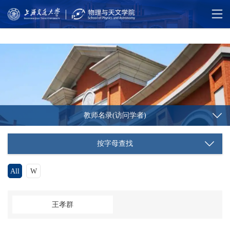
bevictor伟德官网 - 韦德官方网站
教师名录(访问学者)
按字母查找
All
W
王孝群